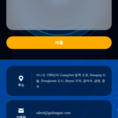
제출
아니오 1389년의 Guangchen 동쪽 도로, Maogang 마
을, Zhongluotan 도시, Baiyun 지역, 광저우, 광동, 중
주소
국
sales4@gzdongsui.com
이메일