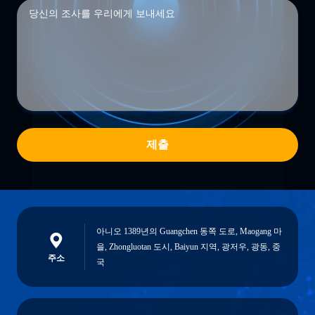
제출
아니오 1389년의 Guangchen 동쪽 도로, Maogang 마
을, Zhongluotan 도시, Baiyun 지역, 광저우, 광동, 중
주소
국