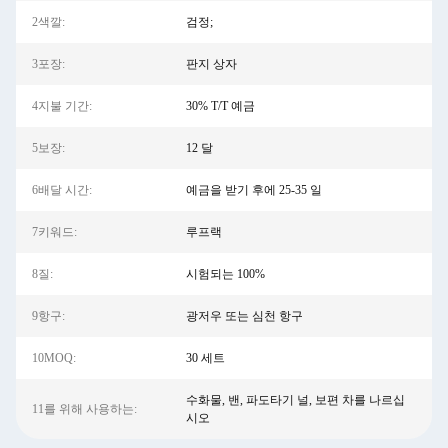
2색깔:
검정;
3포장:
판지 상자
4지불 기간:
30% T/T 예금
5보장:
12 달
6배달 시간:
예금을 받기 후에 25-35 일
7키워드:
루프랙
8질:
시험되는 100%
9항구:
광저우 또는 심천 항구
10MOQ:
30 세트
수화물, 밴, 파도타기 널, 보편 차를 나르십
11를 위해 사용하는:
시오