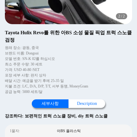
2
/
2
Tayota Hulix Revo를 위한 아BS 소성 물질 픽업 트럭 스노클
검정
원래 장소: 광동, 중국
브랜드 이름: Dongsui
모델 번호: SN-K 02를 하십시오
최소 주문 수량: 30 세트
가격: USD 40-80 /SET
포장 세부 사항: 판지 상자
배달 시간: 예금을 받기 후에 25-35 일
지불 조건: L/C, D/A, D/P, T/T, 서부 동맹, MoneyGram
공급 능력: 5000 세트/달
세부사항
Description
강조하다:
보편적인 트럭 스노클 장비
,
diy 트럭 스노클
1물자:
아BS 플라스틱