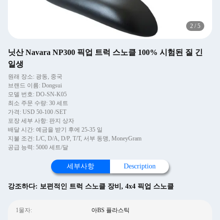
2
/
5
닛산 Navara NP300 픽업 트럭 스노클 100% 시험된 질 긴
일생
원래 장소: 광동, 중국
브랜드 이름: Dongsui
모델 번호: DO-SN-K05
최소 주문 수량: 30 세트
가격: USD 50-100 /SET
포장 세부 사항: 판지 상자
배달 시간: 예금을 받기 후에 25-35 일
지불 조건: L/C, D/A, D/P, T/T, 서부 동맹, MoneyGram
공급 능력: 5000 세트/달
세부사항
Description
강조하다:
보편적인 트럭 스노클 장비
,
4x4 픽업 스노클
1물자:
아BS 플라스틱