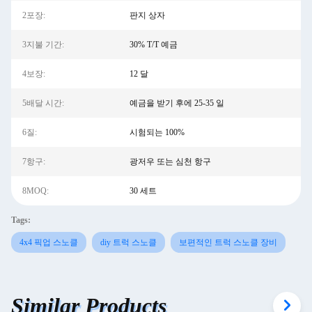
2포장:
판지 상자
3지불 기간:
30% T/T 예금
4보장:
12 달
5배달 시간:
예금을 받기 후에 25-35 일
6질:
시험되는 100%
7항구:
광저우 또는 심천 항구
8MOQ:
30 세트
Tags:
4x4 픽업 스노클
diy 트럭 스노클
보편적인 트럭 스노클 장비
Similar Products