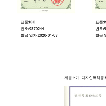
표준:ISO
표준:I
번호:9870244
번호:9
발급 일자:2020-01-03
발급 일
제품소개, 디자인특허등