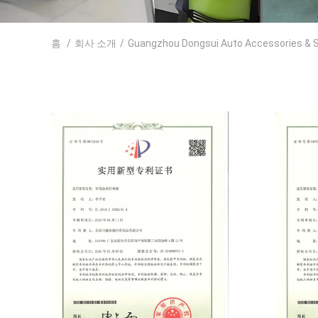
홈
/
회사 소개
/
Guangzhou Dongsui Auto Accessories & 