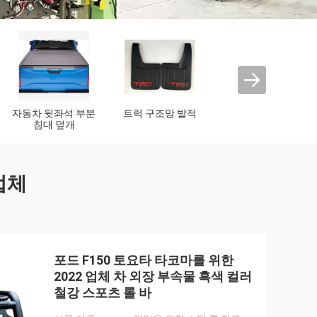
차 지붕막
차체 장비
차 정면 석쇠
업체
포드 F150 토요타 타코마를 위한
2022 업체 차 외장 부속물 흑색 컬러
철강 스포츠 롤 바