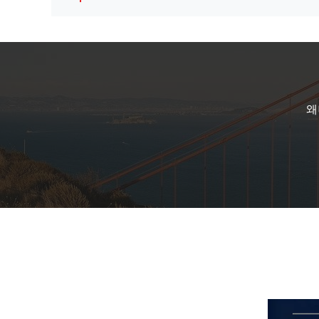
반 트럭을 위한 금속 유형 사슴 감시, 볼보 VNL
볼보 프킨들 사슴 가드 표준 / 주문 제작된 
왜
트럭, 4X4 정면 석쇠 정상 급료를 위한 Chevrole