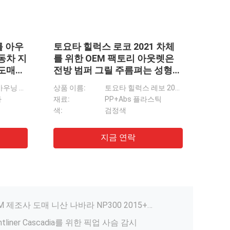
아주 
사슴이
테이
보호
상품 이
재료:
표준/보편적인 지붕 상자 백색과 까만 긴 서비스 기간을 주문을 받아서 만들었습니다
튜브 직
VNL Freightliner Cascadia 07-14를 위한 반 Dongsui 304 SS 트럭 사슴 감시
ro 2015+를 위한 100%년 비품 디자인
토요타 힐럭스 비고 레보 니산 나바라 NP300 D40 D22를 위한 루프 랙 스포츠 롤 바와 OEM 팩토리 아웃렛 트럭 롤 바
트럭 통 상자포장을 위한 OEM 제조사 도매 니산 나바라 NP300 2015+ 롤 오버 바
tliner Cascadia를 위한 픽업 사슴 감시
ia를 위한 미국 트럭 본체 부품 스테인리스 석쇠 감시
 트럭 본체 부품 37.8kg 무게를 감시합니다