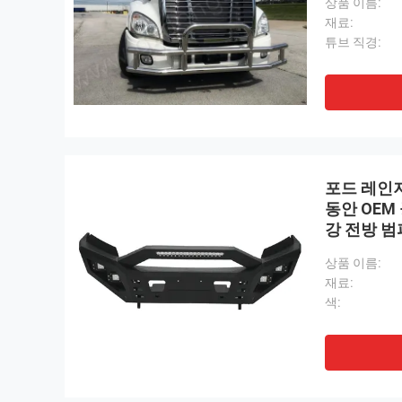
상품 이름:
재료:
튜브 직경:
포드 레인저
동안 OEM
강 전방 범
상품 이름:
재료:
색: