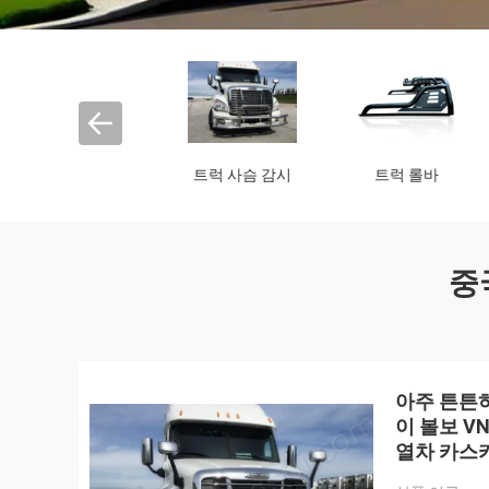
트럭 구조망 발적
앞범퍼 감시
뒤 범퍼 감시
중
아주 튼튼하
이 볼보 VN
열차 카스
공장 판매