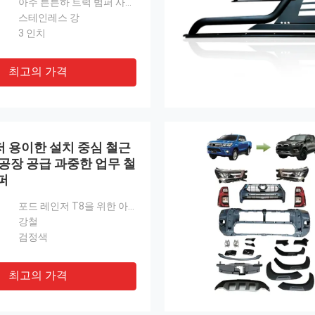
아주 튼튼하 트럭 범퍼 사슴 경비요원을 304SS명 볼보 VNL에 파는 공장
스테인레스 강
3 인치
최고의 가격
 용이한 설치 중심 철근
 공장 공급 과중한 업무 철
퍼
포드 레인저 T8을 위한 아주 튼튼하 철강 전방 범퍼 경비요원 중심 철근 트럭 철근
강철
검정색
최고의 가격