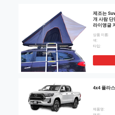
제조는 Su
개 사람 단
라이앵글 
상품 이름:
색:
타입:
4x4 플라스
제품명:
재료: