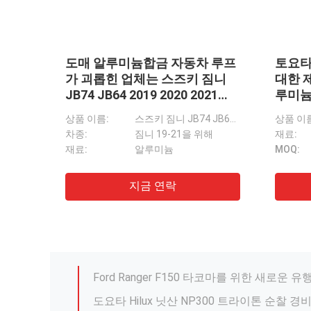
 차체
4x4 플라스틱 LED 전등
렛은
성형수
토요타 힐럭스 레보 2016-2019 변화를 위한 새로운 차 전방 범퍼 그릴 주름펴는 성형수술 신체 장비 바디킷은 로코 2021년으로 업그레이드합니다
제품명:
제조업체 도매 4X4 ABS 플라스틱 LED 헤드라이트 자동차 라이트
틱
재료:
ABS 플라스틱
볼보 프킨들 사슴 가드 표준 / 주문 제작된 
자동차:
Toyota hilux revo rocco 2020 2021
지금 연락
트럭, 4X4 정면 석쇠 정상 급료를 위한 Chevrole
Ford Ranger F150 타코마를 위한 새로운 
볼보 VNL를 위한 최고 반 급료 트럭 사슴 감