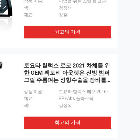
상품 이름:
픽업을 위한 스틸 롤 철근
색:
검정색
재료:
강철
최고의 가격
토요타 힐럭스 로코 2021 차체를 위
한 OEM 팩토리 아웃렛은 전방 범퍼
그릴 주름펴는 성형수술을 장비를
답니다
상품 이름:
토요타 힐럭스 레보 2016-2019 변화를 위한 새로운 차 전방 범퍼 그릴 주름펴는 성형수술 신체 장비 바디킷은 로코 2021년으로 업그레이드합니다
재료:
PP+Abs 플라스틱
색:
검정색
최고의 가격