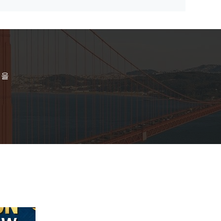
304마리의 우수한 질 트럭 사슴 감시 볼보 Freightliner를 위한 보장 12 달
반 100%는 12 달 질을 보장 시험했습니다
표준/보편적인 지붕 상자 백색과 까만 긴 서비스 기간을 주문을 받아서 만들었습니다
VNL Freightliner Cascadia 07-14를 위한 반 Dongsui 304 SS 트럭 사슴 감시
임을
ro 2015+를 위한 100%년 비품 디자인
토요타 힐럭스 비고 레보 니산 나바라 NP300 D40 D22를 위한 루프 랙 스포츠 롤 바와 OEM 팩토리 아웃렛 트럭 롤 바