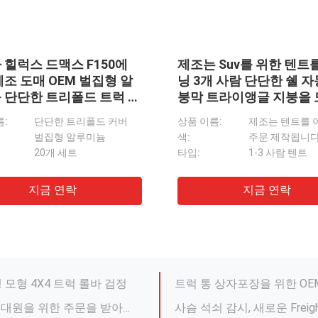
몸집 빠른 배달 시간
Dongsui는 스테인리스 4X4 픽업 롤바 표준의/주문을 받아서 만들어진 포장을 도매합니다
Dongsui OEM 4X4 차 부속품은 지프를 위한 흙받기를 모든 차 모형 나릅니다
스테인리스 뒤 범퍼 감시 Paje
t Silevrado 주문 석쇠
유행 모형 4X4 트럭 롤바 검정
도요타 Hilux 닛산 NP300 트라이톤 순찰 경비대원을 위한 주문을 받아서 만들어진 강철 4X4 미끄럼 판
사슴 석쇠 감시, 새로운 Freigh
시 304 스테인리스 물자
Freightliner Cascad
Kenworth T660를 위한 트럭 본체 부품 트럭 사슴 감시 100% 시험된 내구재
트럭 사슴은 볼보 VNL를 위한