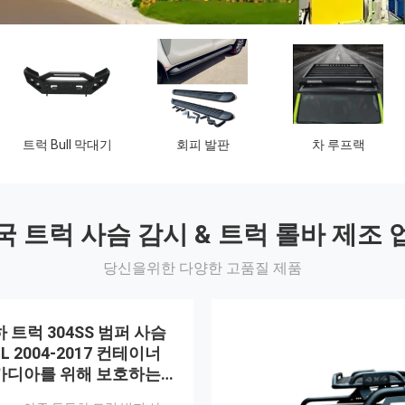
트럭 화물칸 강선
픽업 트럭 스노클
트럭 미끄럼 판
덮개
국 트럭 사슴 감시 & 트럭 롤바 제조 
당신을위한 다양한 고품질 제품
 트럭 304SS 범퍼 사슴
L 2004-2017 컨테이너
카디아를 위해 보호하는
 국제간