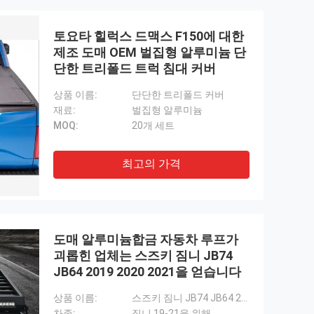
토요타 힐럭스 드맥스 F150에 대한
제조 도매 OEM 벌집형 알루미늄 단
단한 트리폴드 트럭 침대 커버
상품 이름:
단단한 트리폴드 커버
재료:
벌집형 알루미늄
MOQ:
20개 세트
최고의 가격
도매 알루미늄합금 자동차 루프가
괴롭힌 업체는 스즈키 짐니 JB74
JB64 2019 2020 2021을 얻습니다
상품 이름:
스즈키 짐니 JB74 JB64 2019-2020을 위한 자동차 루프 랙
차종:
짐니 19-21을 위해