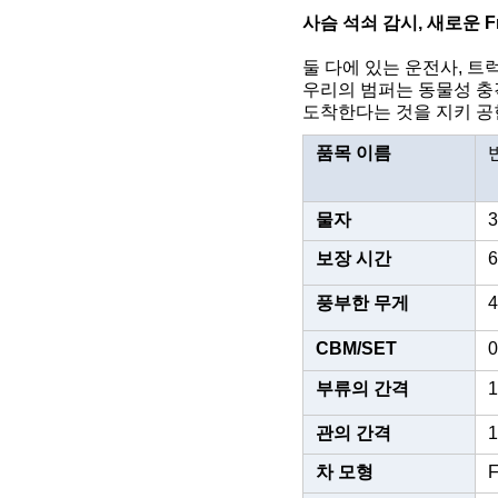
사슴 석쇠 감시, 새로운 Fre
둘 다에 있는 운전사, 트
우리의 범퍼는 동물성 
도착한다는 것을 지키 공
품목 이름
물자
보장 시간
풍부한 무게
4
CBM/SET
0
부류의 간격
관의 간격
1
차 모형
F