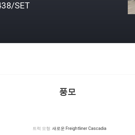
438/SET
격
풍모
트럭 모형:
새로운 Freightliner Cascadia