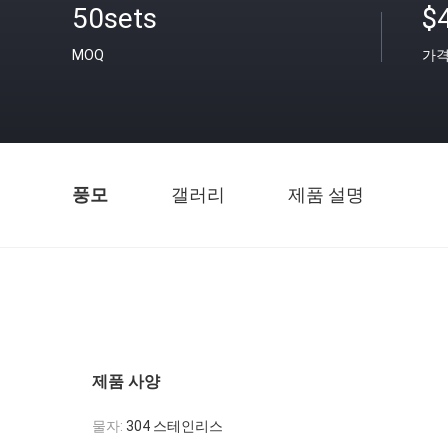
50sets
$
MOQ
가
풍모
갤러리
제품 설명
제품 사양
물자:
304 스테인리스