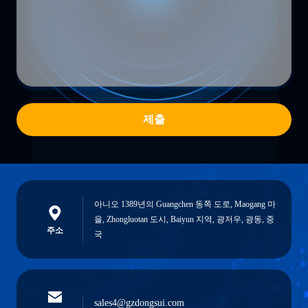
제출
아니오 1389년의 Guangchen 동쪽 도로, Maogang 마
을, Zhongluotan 도시, Baiyun 지역, 광저우, 광동, 중
주소
국
sales4@gzdongsui.com