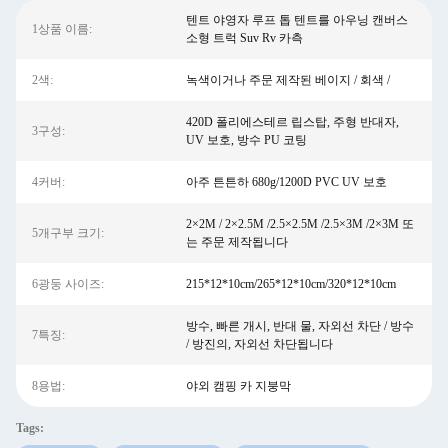
텐트 야영자 루프 톱 텐트를 아우닝 캔버스
1상품 이름:
소형 트럭 Suv Rv 카측
2색:
녹색이거나 주문 제작된 베이지 / 회색 /
420D 폴리에스테르 립스탑, 주형 반대자,
3구성:
UV 보호, 방수 PU 코팅
4커버:
아주 튼튼하 680g/1200D PVC UV 보호
2×2M / 2×2.5M /2.5×2.5M /2.5×3M /2×3M 또
5개구부 크기:
는 주문 제작됩니다
6광둥 사이즈:
215*12*10cm/265*12*10cm/320*12*10cm
방수, 빠른 개시, 반대 물, 자외선 차단 / 방수
7특징:
/ 방진의, 자외선 차단됩니다
8용법:
야외 캠핑 카 지붕막
Tags: