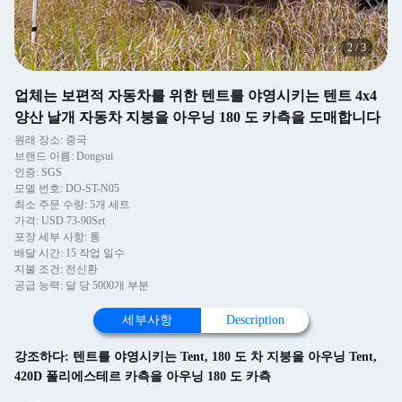
2
/
3
업체는 보편적 자동차를 위한 텐트를 야영시키는 텐트 4x4
양산 날개 자동차 지붕을 아우닝 180 도 카측을 도매합니다
원래 장소: 중국
브랜드 이름: Dongsui
인증: SGS
모델 번호: DO-ST-N05
최소 주문 수량: 5개 세트
가격: USD 73-90Set
포장 세부 사항: 통
배달 시간: 15 작업 일수
지불 조건: 전신환
공급 능력: 달 당 5000개 부분
세부사항
Description
강조하다:
텐트를 야영시키는 Tent
,
180 도 차 지붕을 아우닝 Tent
,
420D 폴리에스테르 카측을 아우닝 180 도 카측