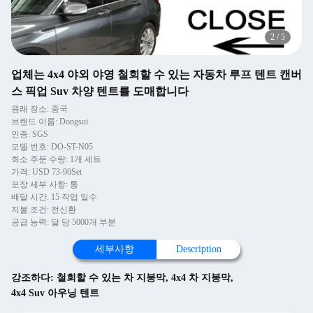
2
/
5
업체는 4x4 야외 야영 철회할 수 있는 자동차 루프 텐트 캔버
스 픽업 Suv 차양 텐트를 도매합니다
원래 장소: 중국
브랜드 이름: Dongsui
인증: SGS
모델 번호: DO-ST-N05
최소 주문 수량: 1개 세트
가격: USD 73-90Set
포장 세부 사항: 통
배달 시간: 15 작업 일수
지불 조건: 전신환
공급 능력: 달 당 5000개 부분
세부사항
Description
강조하다:
철회할 수 있는 차 지붕막
,
4x4 차 지붕막
,
4x4 Suv 아우닝 텐트