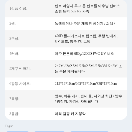
텐트 야영자 루프 톱 텐트를 아우닝 캔버스
1상품 이름:
소형 트럭 Suv Rv 카측
2색:
녹색이거나 주문 제작된 베이지 / 회색 /
420D 폴리에스테르 립스탑, 주형 반대자,
3구성:
UV 보호, 방수 PU 코팅
4커버:
아주 튼튼하 680g/1200D PVC UV 보호
2×2M / 2×2.5M /2.5×2.5M /2.5×3M /2×3M 또
5개구부 크기:
는 주문 제작됩니다
6광둥 사이즈:
215*12*10cm/265*12*10cm/320*12*10cm
방수, 빠른 개시, 반대 물, 자외선 차단 / 방수
7특징:
/ 방진의, 자외선 차단됩니다
8용법:
야외 캠핑 카 지붕막
Tags: