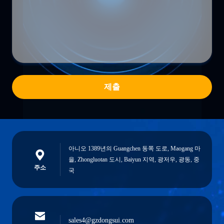
제출
아니오 1389년의 Guangchen 동쪽 도로, Maogang 마
을, Zhongluotan 도시, Baiyun 지역, 광저우, 광동, 중
주소
국
sales4@gzdongsui.com