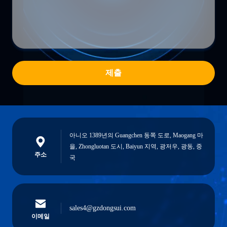
제출
아니오 1389년의 Guangchen 동쪽 도로, Maogang 마
을, Zhongluotan 도시, Baiyun 지역, 광저우, 광동, 중
주소
국
sales4@gzdongsui.com
이메일