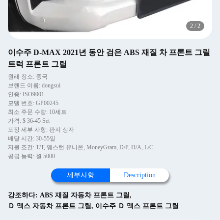
2
/
2
이수주 D-MAX 2021년 동안 검은 ABS 재질 차 프론트 그릴
트럭 프론트 그릴
원래 장소: 중국
브랜드 이름: dongsui
인증: ISO9001
모델 번호: GP00245
최소 주문 수량: 10세트
가격: $ 36-45 Set
포장 세부 사항: 판지 상자
배달 시간: 30-55일
지불 조건: T/T, 웨스턴 유니온, MoneyGram, D/P, D/A, L/C
공급 능력: 월 5000
세부사항
Description
강조하다:
ABS 재질 자동차 프론트 그릴
,
Ｄ 맥스 자동차 프론트 그릴
,
이수주 Ｄ 맥스 프론트 그릴