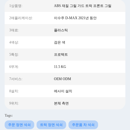
1상품명:
ABS 재질 그릴 가드 트럭 프론트 그릴
2애플리케이션:
이수주 D-MAX 2021년 동안
3재료:
플라스틱
4색상:
검은 색
5특징:
프로텍트
6무게:
11.5 KG
7서비스:
OEM ODM
8설치:
에사이 설치
9위치:
본체 측면
Tags:
주문 정면 석쇠
트럭 정면 석쇠
주문품 차 석쇠