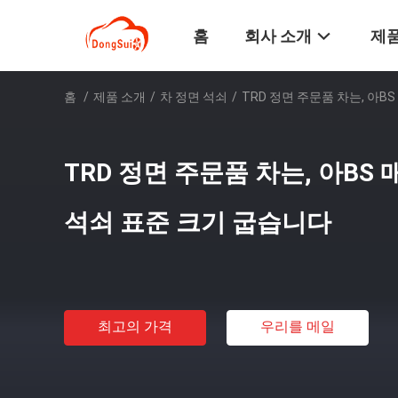
홈
회사 소개
제품
홈
/
제품 소개
/
차 정면 석쇠
/
TRD 정면 주문품 차는, 아B
TRD 정면 주문품 차는, 아BS 
석쇠 표준 크기 굽습니다
최고의 가격
우리를 메일