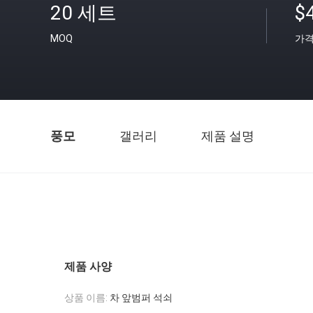
20 세트
$4
MOQ
가
풍모
갤러리
제품 설명
제품 사양
상품 이름:
차 앞범퍼 석쇠