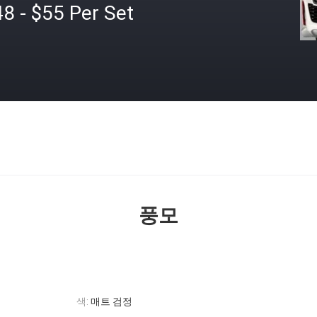
8 - $55 Per Set
격
풍모
색:
매트 검정