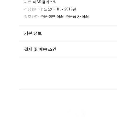
재료:
아BS 플라스틱
적당합니다:
도요타 Hilux 2019년
,
강조하다:
주문 정면 석쇠
주문품 차 석쇠
기본 정보
결제 및 배송 조건