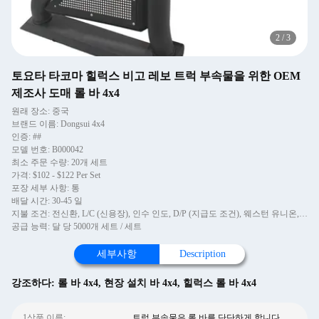
2
/
3
토요타 타코마 힐럭스 비고 레보 트럭 부속물을 위한 OEM
제조사 도매 롤 바 4x4
원래 장소: 중국
브랜드 이름: Dongsui 4x4
인증: ##
모델 번호: B000042
최소 주문 수량: 20개 세트
가격: $102 - $122 Per Set
포장 세부 사항: 통
배달 시간: 30-45 일
지불 조건: 전신환, L/C (신용장), 인수 인도, D/P (지급도 조건), 웨스턴 유니온, 머니그램
공급 능력: 달 당 5000개 세트 / 세트
세부사항
Description
강조하다:
롤 바 4x4
,
현장 설치 바 4x4
,
힐럭스 롤 바 4x4
1상품 이름:
트럭 부속물은 롤 바를 단단하게 합니다