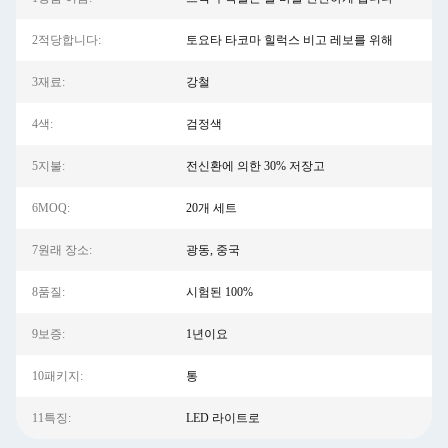
2적당합니다:
토요타 타코마 힐럭스 비고 레보를 위해
3재료:
강철
4색:
검정색
5지불:
전신환에 의한 30% 저장고
6MOQ:
20개 세트
7원래 장소:
광동, 중국
8품질:
시험된 100%
9보증:
1년이요
10패키지:
통
11특징:
LED 라이트로