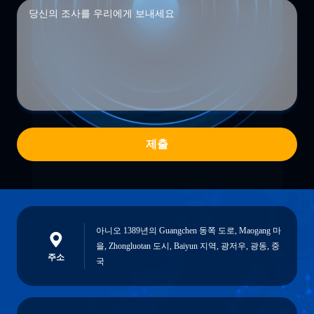
제출
아니오 1389년의 Guangchen 동쪽 도로, Maogang 마
을, Zhongluotan 도시, Baiyun 지역, 광저우, 광동, 중
주소
국