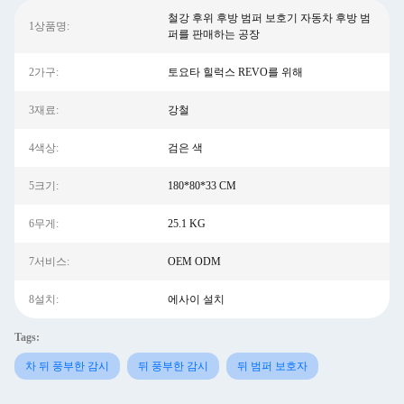
철강 후위 후방 범퍼 보호기 자동차 후방 범
1상품명:
퍼를 판매하는 공장
2가구:
토요타 힐럭스 REVO를 위해
3재료:
강철
4색상:
검은 색
5크기:
180*80*33 CM
6무게:
25.1 KG
7서비스:
OEM ODM
8설치:
에사이 설치
Tags:
차 뒤 풍부한 감시
뒤 풍부한 감시
뒤 범퍼 보호자