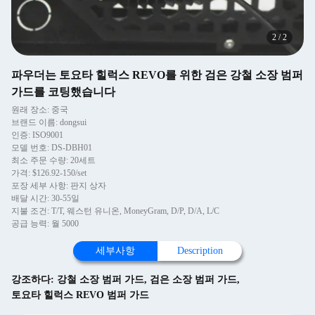
2
/
2
파우더는 토요타 힐럭스 REVO를 위한 검은 강철 소장 범퍼
가드를 코팅했습니다
원래 장소: 중국
브랜드 이름: dongsui
인증: ISO9001
모델 번호: DS-DBH01
최소 주문 수량: 20세트
가격: $126.92-150/set
포장 세부 사항: 판지 상자
배달 시간: 30-55일
지불 조건: T/T, 웨스턴 유니온, MoneyGram, D/P, D/A, L/C
공급 능력: 월 5000
세부사항
Description
강조하다:
강철 소장 범퍼 가드
,
검은 소장 범퍼 가드
,
토요타 힐럭스 REVO 범퍼 가드