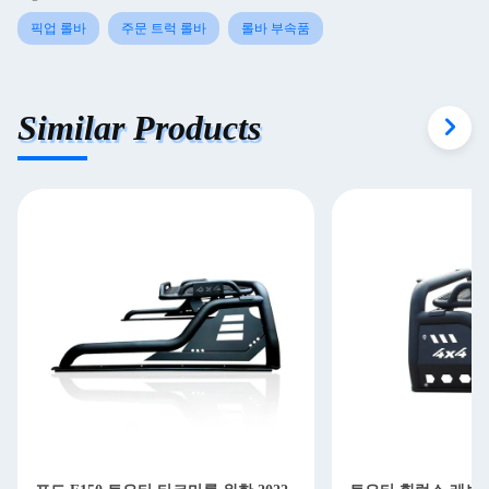
픽업 롤바
주문 트럭 롤바
롤바 부속품
Similar Products