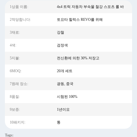
1상품 이름:
4x4 트럭 자동차 부속물 철강 스포츠 롤 바
2적당합니다:
토요타 힐럭스 REVO를 위해
3재료:
강철
4색:
검정색
5지불:
전신환에 의한 30% 저장고
6MOQ:
20개 세트
7원래 장소:
광동, 중국
8품질:
시험된 100%
9보증:
1년이요
10패키지:
통
Tags: