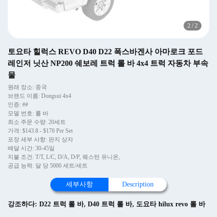
2
/
2
토요타 힐럭스 REVO D40 D22 폭스바겐사 아마로크 포드
레인저 닛산 NP200 쉐보레 트럭 롤 바 4x4 트럭 자동차 부속
물
원래 장소: 중국
브랜드 이름: Dongsui 4x4
인증: ##
모델 번호: 롤 바
최소 주문 수량: 20세트
가격: $143.8 - $170 Per Set
포장 세부 사항: 판지 상자
배달 시간: 30-45일
지불 조건: T/T, L/C, D/A, D/P, 웨스턴 유니온,
공급 능력: 달 당 5000 세트/세트
세부사항
Description
강조하다:
D22 트럭 롤 바
,
D40 트럭 롤 바
,
도요타 hilux revo 롤 바