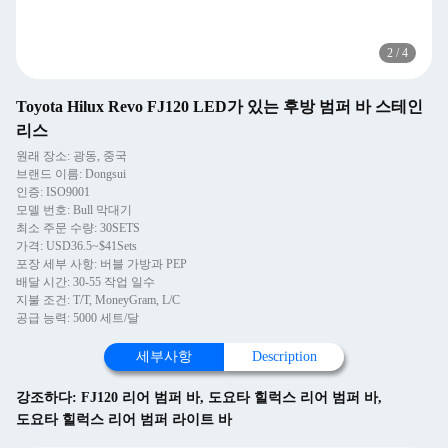
2
/
4
Toyota Hilux Revo FJ120 LED가 있는 후방 범퍼 바 스테인
리스
원래 장소: 광동, 중국
브랜드 이름: Dongsui
인증: ISO9001
모델 번호: Bull 막대기
최소 주문 수량: 30SETS
가격: USD36.5~$41Sets
포장 세부 사항: 버블 가방과 PEP
배달 시간: 30-55 작업 일수
지불 조건: T/T, MoneyGram, L/C
공급 능력: 5000 세트/달
세부사항
Description
강조하다:
FJ120 리어 범퍼 바
,
도요타 힐럭스 리어 범퍼 바
,
도요타 힐럭스 리어 범퍼 라이트 바