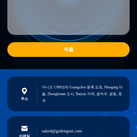
제출
아니오 1389년의 Guangchen 동쪽 도로, Maogang 마
을, Zhongluotan 도시, Baiyun 지역, 광저우, 광동, 중
주소
국
sales4@gzdongsui.com
이메일