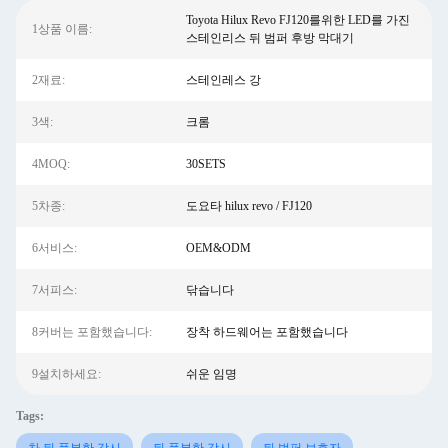
Toyota Hilux Revo FJ120를위한 LED를 가진
1상품 이름:
스테인리스 뒤 범퍼 후방 막대기
2재료:
스테인레스 강
3색:
크롬
4MOQ:
30SETS
5차종:
도요타 hilux revo / FJ120
6서비스:
OEM&ODM
7서피스:
닦습니다
8커버는 포함했습니다:
장착 하드웨어는 포함했습니다
9설치하세요:
쉬운 임명
Tags: