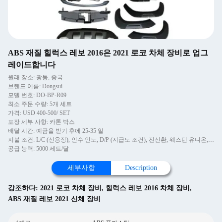
ABS 재질 힐럭스 레보 2016은 2021 로코 차체 장비로 업그
레이드합니다
원래 장소: 광동, 중국
브랜드 이름: Dongsui
모델 번호: DO-BP-R09
최소 주문 수량: 5개 세트
가격: USD 400-500/ SET
포장 세부 사항: 카톤 박스
배달 시간: 예금을 받기 후에 25-35 일
지불 조건: L/C (신용장), 인수 인도, D/P (지급도 조건), 전신환, 웨스턴 유니온, 머니그램
공급 능력: 5000 세트/달
세부사항
Description
강조하다:
2021 로코 차체 장비
,
힐럭스 레보 2016 차체 장비
,
ABS 재질 레보 2021 신체 장비