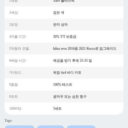
1재료:
ABS 플라스틱
2색상:
검은 색
3포장:
판지 상자
4지불 기간:
30% T/T 보증금
5자동차 모델:
hilux revo 2016용 2021 Rocco로 업그레이드
6배달 시간:
예금을 받기 후에 25-35 일
7키워드:
픽업 4x4 바디 키트
8품질:
100% 테스트
9포트:
광저우 또는 심천 항구
10MOQ:
5세트
Tags: