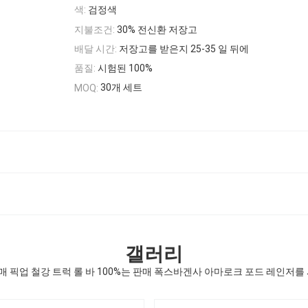
색:
검정색
지불조건:
30% 전신환 저장고
배달 시간:
저장고를 받은지 25-35 일 뒤에
품질:
시험된 100%
30개 세트
MOQ:
갤러리
도매 픽업 철강 트럭 롤 바 100%는 판매 폭스바겐사 아마로크 포드 레인저