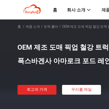
홈
회사 소개
제품
홈
/
제품 소개
/
트럭 롤바
/
OEM 제조 도매 픽업 철강 트럭
OEM 제조 도매 픽업 철강 트럭 
폭스바겐사 아마로크 포드 레
최고의 가격
우리를 메일