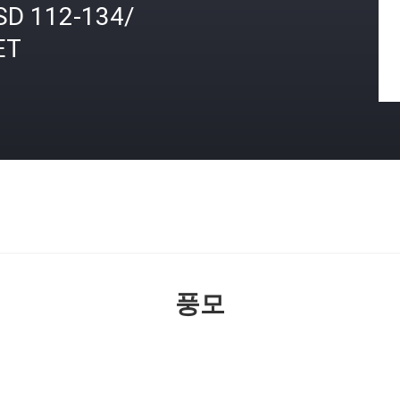
SD 112-134/
ET
격
풍모