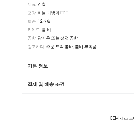
재료:
강철
포장:
버블 가방과 EPE
보증:
12개월
키워드:
롤 바
공항:
광저우 또는 선전 공항
,
강조하다:
주문 트럭 롤바
롤바 부속품
기본 정보
결제 및 배송 조건
OEM 제조 