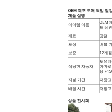
OEM 제조 도매 픽업 철
제품 설명
OEM 
아이템 이름
드 레
재료
강철
포장
버블 가
보증
12개월
토요타 
아마로크
적당한 자동차
용 F15
지불 기간
저장고로
배달 시간
저장고를
상품 전시회