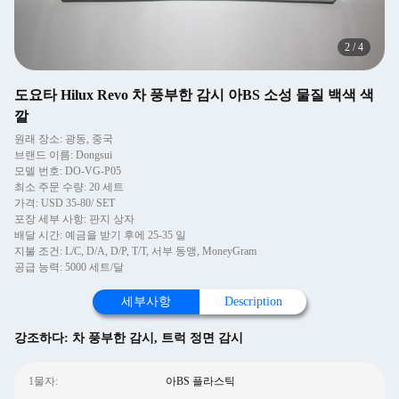
2
/
4
도요타 Hilux Revo 차 풍부한 감시 아BS 소성 물질 백색 색
깔
원래 장소: 광동, 중국
브랜드 이름: Dongsui
모델 번호: DO-VG-P05
최소 주문 수량: 20 세트
가격: USD 35-80/ SET
포장 세부 사항: 판지 상자
배달 시간: 예금을 받기 후에 25-35 일
지불 조건: L/C, D/A, D/P, T/T, 서부 동맹, MoneyGram
공급 능력: 5000 세트/달
세부사항
Description
강조하다:
차 풍부한 감시
,
트럭 정면 감시
1물자:
아BS 플라스틱