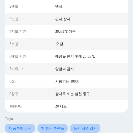
2색깔:
백색
3포장:
판지 상자
4지불 기간:
30% T/T 예금
5보장:
12 달
6배달 시간:
예금을 받기 후에 25-35 일
7키워드:
앞범퍼 감시
8질:
시험되는 100%
9항구:
광저우 또는 심천 항구
10MOQ:
20 세트
Tags:
차 풍부한 감시
차 범퍼 부속품
트럭 정면 감시