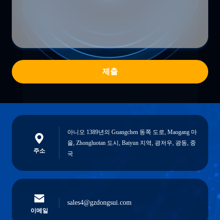
제출
아니오 1389년의 Guangchen 동쪽 도로, Maogang 마
을, Zhongluotan 도시, Baiyun 지역, 광저우, 광동, 중
주소
국
sales4@gzdongsui.com
이메일